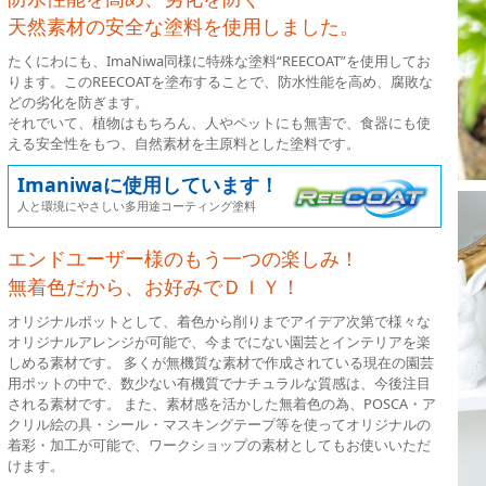
天然素材の安全な塗料を使用しました。
たくにわにも、ImaNiwa同様に特殊な塗料“REECOAT”を使用してお
ります。このREECOATを塗布することで、防水性能を高め、腐敗な
どの劣化を防ぎます。
それでいて、植物はもちろん、人やペットにも無害で、食器にも使
える安全性をもつ、自然素材を主原料とした塗料です。
Imaniwaに使用しています！
人と環境にやさしい多用途コーティング塗料
エンドユーザー様のもう一つの楽しみ！
無着色だから、お好みでＤＩＹ！
オリジナルポットとして、着色から削りまでアイデア次第で様々な
オリジナルアレンジが可能で、今までにない園芸とインテリアを楽
しめる素材です。 多くが無機質な素材で作成されている現在の園芸
用ポットの中で、数少ない有機質でナチュラルな質感は、今後注目
される素材です。 また、素材感を活かした無着色の為、POSCA・ア
クリル絵の具・シール・マスキングテープ等を使ってオリジナルの
着彩・加工が可能で、ワークショップの素材としてもお使いいただ
けます。