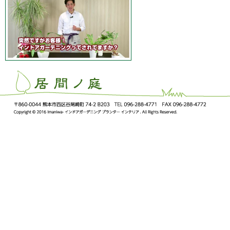
ImaNiwa