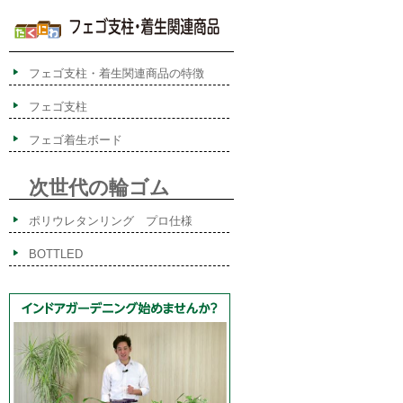
フェゴ支柱・着生関連商品の特徴
フェゴ支柱
フェゴ着生ボード
次世代の輪ゴム
ポリウレタンリング プロ仕様
BOTTLED