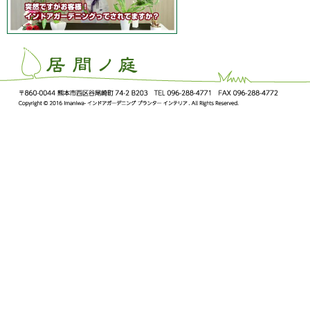
ImaNiwa