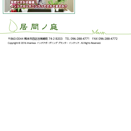
ImaNiwa