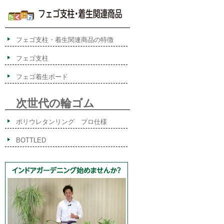
フェゴ支柱・着生関連商品の特徴
フェゴ支柱
フェゴ着生ボード
次世代の輪ゴム
ポリウレタンリング プロ仕様
BOTTLED