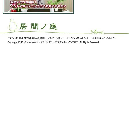
ImaNiwa