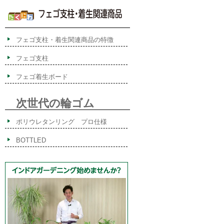
フェゴ支柱・着生関連商品の特徴
フェゴ支柱
フェゴ着生ボード
次世代の輪ゴム
ポリウレタンリング プロ仕様
BOTTLED