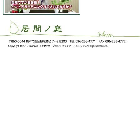
ImaNiwa