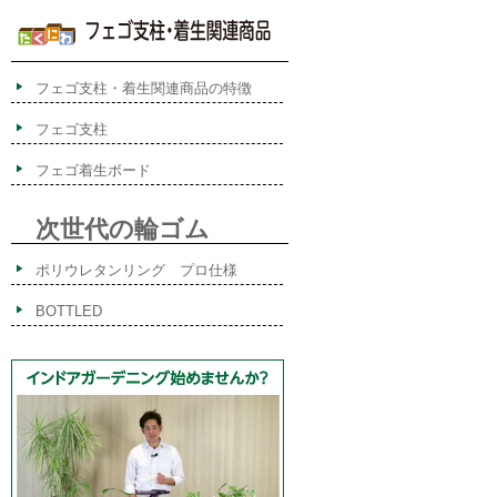
フェゴ支柱・着生関連商品の特徴
フェゴ支柱
フェゴ着生ボード
次世代の輪ゴム
ポリウレタンリング プロ仕様
BOTTLED