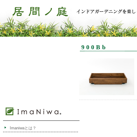
900Bb
Imaniwaとは？