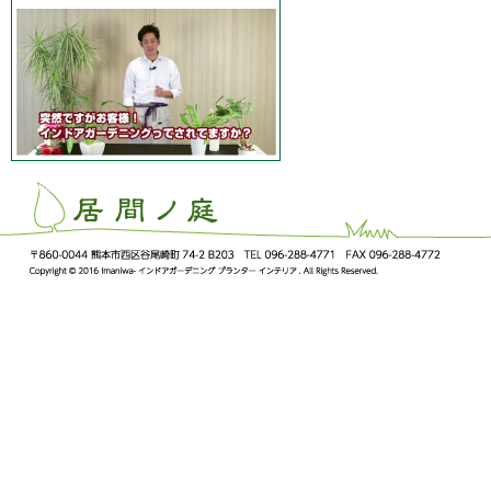
ImaNiwa